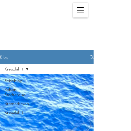
Blog
Kreuzfahrt
Reiseblog
Reisen,
Städtereise
Bremerhaven
Kreuzfahrt